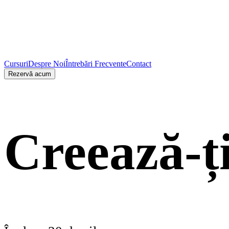
Cursuri
Despre Noi
Întrebări Frecvente
Contact
Rezervă acum
Creează-ț