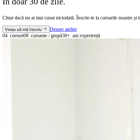
În doar 30 de zile.
Chiar dacă nu ai mai cusut niciodată. Înscrie-te la cursurile noastre și t
Despre atelier
Vreau să mă înscriu
04
cursuri
08
cursante / grupă
30+
ani experiență