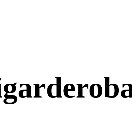
i
garderob