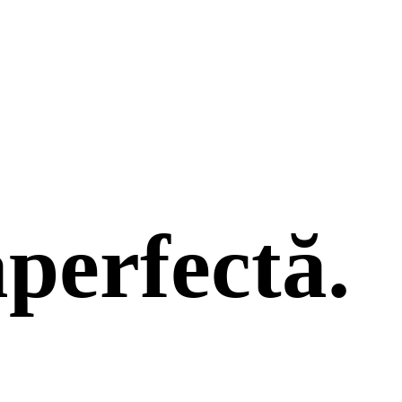
a
perfectă.